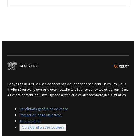
(
S'ouvre dans un nouvel onglet ou une nouvelle fenê
(
S'o
Copyright © 2026 ou ses concédants de licence et ses contributeurs. Tous
droits réservés, y compris ceux relatifs à la fouille de textes et de données,
à l'entraînement de l'intelligence artificielle et aux technologies similaires
(
S'ouvre dans un nouvel onglet ou u
Conditions générales de vente
(
S'ouvre dans un nouvel onglet ou une n
Protection de la vie privée
(
S'ouvre dans un nouvel onglet ou une nouvelle fen
Accessibilité
Configuration des cookies