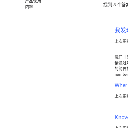
产品使用
找到 3 个答
内容
我发现
上次更新
我们非
请通过
的简要描
numbe
Where
上次更新
Knove