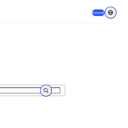
(
在新选项卡
Knovel
Choose re
搜索